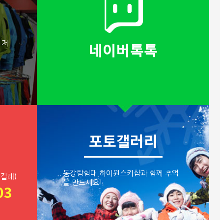
네이버톡톡
 저
포토갤러리
동강탐험대 하이원스키샵과 함께 추억
홍길래)
을 만드세요!.
03