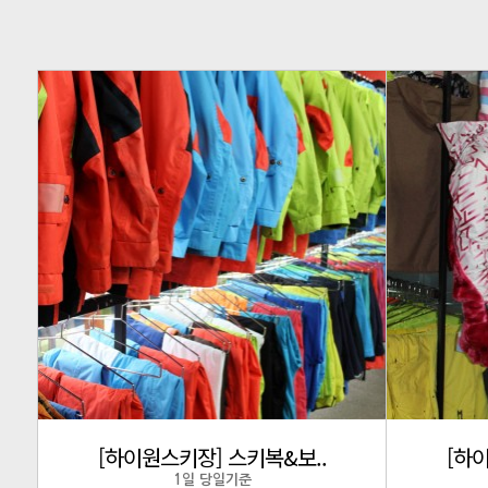
[하이원스키장] 스키복&보..
[하
1일 당일기준