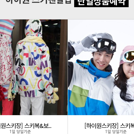
단일상품예약
이원스키장] 스키복&보..
[하이원스키장] 스키복
1일 당일기준
1일 당일기준