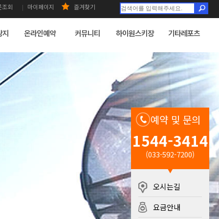
문조회
마이페이지
즐겨찾기
광지
온라인예약
커뮤니티
하이원스키장
기타레포츠
예약 및 문의
1544-3414
(033-592-7200)
있는 곳
오시는길
요금안내