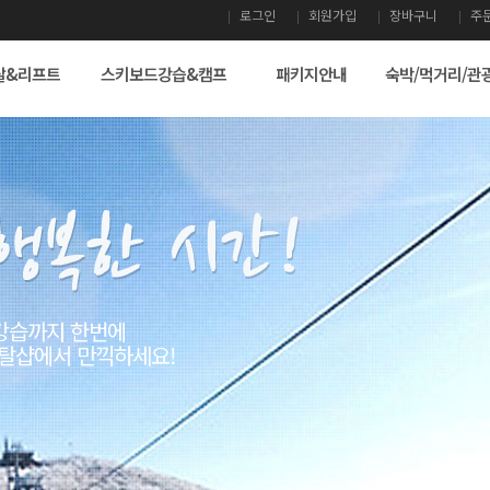
로그인
회원가입
장바구니
주
탈&리프트
스키보드강습&캠프
패키지안내
숙박/먹거리/관
국내 최고의 스키보드 렌탈샵! 스키, 그 이상의 즐거움이 