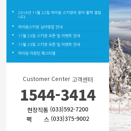
2019년 11월 22일 하이원 스키장의 문이 활짝 열립
니다..
하이원스키장 심야영업 안내
11월 23일 스키장 오픈 및 이벤트 안내
11월 23일 스키장 오픈 및 이벤트 안내
하이원 마운틴 페스티벌
Customer Center
고객센터
1544-3414
(033)592-7200
현장직통
(033)375-9002
팩 스