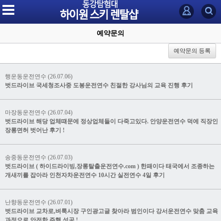
예약문의
예약문의 등록
행운동운전연수 (26.07.06)
벗드라이브 국세청조사중 도봉운전연수 친절한 강사님의 교육 진행 후기
마장동운전연수 (26.07.04)
벗드라이브 해당 업체떄문에 정상업체들이 다죽고있다. 안양운전연수 덕에 직장인
장롱면허 벗어난 후기 !
송중동운전연수 (26.07.03)
벗드라이브 ( 하이드라이빙,장롱탈출운전연수.com ) 한패이다 태국에서 조종하는
개새끼를 잡아라 인천자차운전연수 10시간 실전연수 4일 후기
난향동운전연수 (26.07.01)
벗드라이브 교차로,벼룩시장 구인광고글 찾아라 범인이다 강서운전연수 맞춤 교육
과정으로 안전한 주행 성공 !